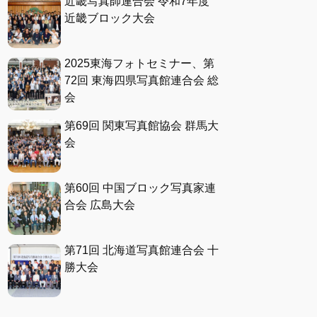
近畿写真師連合会 令和7年度
近畿ブロック大会
2025東海フォトセミナー、第
72回 東海四県写真館連合会 総
会
第69回 関東写真館協会 群馬大
会
第60回 中国ブロック写真家連
合会 広島大会
第71回 北海道写真館連合会 十
勝大会