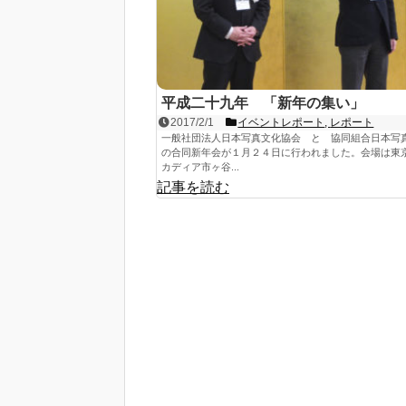
平成二十九年 「新年の集い」
2017/2/1
イベントレポート
,
レポート
一般社団法人日本写真文化協会 と 協同組合日本写
の合同新年会が１月２４日に行われました。会場は東
カディア市ヶ谷...
記事を読む