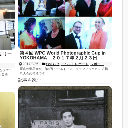
第４回 WPC World Photographic Cup in
ミリー
YOKOHAMA ２０１７年２月２３日
2017/2/25
お知らせ
,
イベントレポート
,
レポート
写真の世界大会、第4回 ワールドフォトグラフィックカップ 横
なファミ
浜大会の模様です
お客様
記事を読む