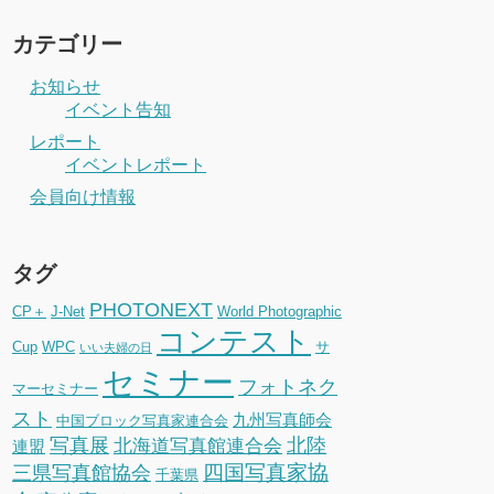
カテゴリー
お知らせ
イベント告知
レポート
イベントレポート
会員向け情報
タグ
PHOTONEXT
CP＋
J-Net
World Photographic
コンテスト
Cup
WPC
サ
いい夫婦の日
セミナー
フォトネク
マーセミナー
スト
九州写真師会
中国ブロック写真家連合会
写真展
北陸
北海道写真館連合会
連盟
四国写真家協
三県写真館協会
千葉県