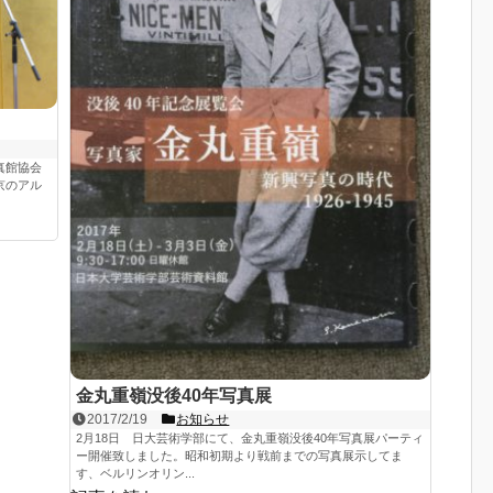
真館協会
京のアル
金丸重嶺没後40年写真展
2017/2/19
お知らせ
2月18日 日大芸術学部にて、金丸重嶺没後40年写真展パーティ
ー開催致しました。昭和初期より戦前までの写真展示してま
す、ベルリンオリン...