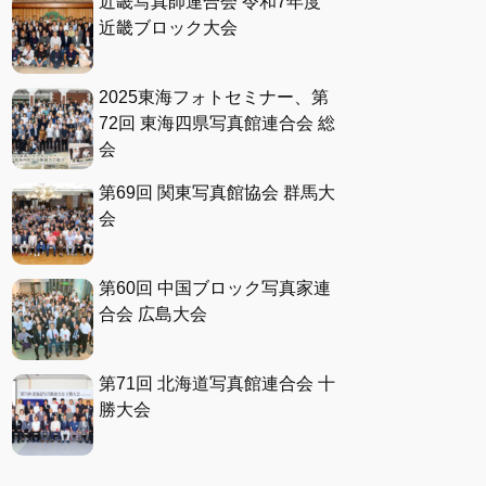
近畿写真師連合会 令和7年度
近畿ブロック大会
2025東海フォトセミナー、第
72回 東海四県写真館連合会 総
会
第69回 関東写真館協会 群馬大
会
第60回 中国ブロック写真家連
合会 広島大会
第71回 北海道写真館連合会 十
勝大会