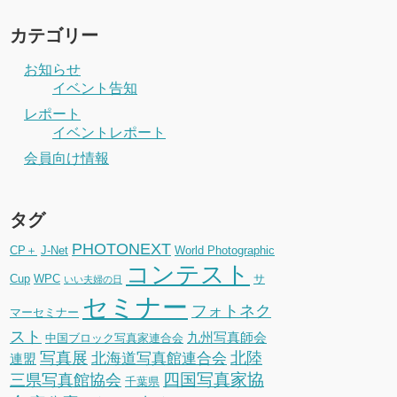
カテゴリー
お知らせ
イベント告知
レポート
イベントレポート
会員向け情報
タグ
PHOTONEXT
CP＋
J-Net
World Photographic
コンテスト
Cup
WPC
サ
いい夫婦の日
セミナー
フォトネク
マーセミナー
スト
九州写真師会
中国ブロック写真家連合会
写真展
北陸
北海道写真館連合会
連盟
四国写真家協
三県写真館協会
千葉県