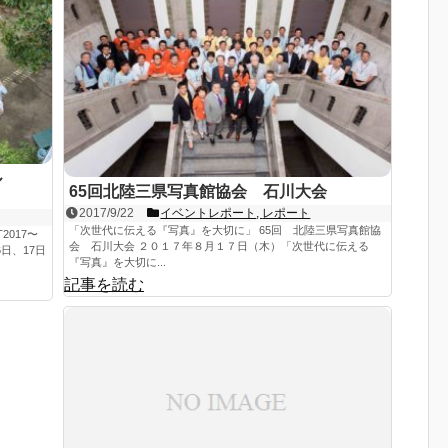
ール
65回北陸三県写真館協会 石川大会
2017/9/22
イベントレポート
,
レポート
「次世代に伝える『写真』を大切に」 65回 北陸三県写真館協
017〜
会 石川大会 ２０１７年８月１７日（木）「次世代に伝える
日、17日
『写真』を大切に...
記事を読む