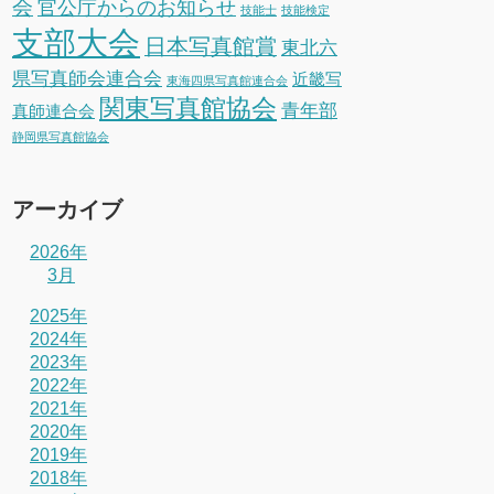
会
官公庁からのお知らせ
技能士
技能検定
支部大会
日本写真館賞
東北六
県写真師会連合会
近畿写
東海四県写真館連合会
関東写真館協会
青年部
真師連合会
静岡県写真館協会
アーカイブ
2026年
3月
2025年
2024年
2023年
2022年
2021年
2020年
2019年
2018年