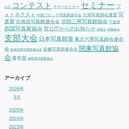
セミナー
コンテスト
フ
サマーセミナー
の日
ォトネクスト
写
九州写真師会連盟
中国ブロック写真家連合会
真展
北陸三県写真館協会
北海道写真館連合会
千葉県
四国写真家協会
官公庁からのお知らせ
技能士
技能検定
支部大会
日本写真館賞
東北六県写真師会連合
関東写真館協
会
近畿写真師連合会
東海四県写真館連合会
会
青年部
静岡県写真館協会
アーカイブ
2026年
3月
2025年
2024年
2023年