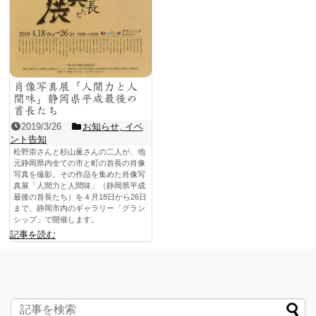
肖像写真展「人間力と人
間味」静岡県平成最後の
首長たち
2019/3/26
お知らせ
,
イベ
ント告知
松野崇さんと杉山薫さんの二人が、地
元静岡県内全ての市と町の首長の肖像
写真を撮影。その作品を集めた肖像写
真展「人間力と人間味」（静岡県平成
最後の首長たち）を４月18日から26日
まで、静岡市内のギャラリー「グラン
シップ」で開催します。
記事を読む