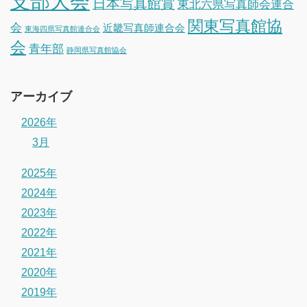
支部大会
日本写真館賞
東北六県写真師会連合
関東写真館協
会
近畿写真師連合会
東海四県写真館連合会
会
青年部
静岡県写真館協会
アーカイブ
2026年
3月
2025年
2024年
2023年
2022年
2021年
2020年
2019年