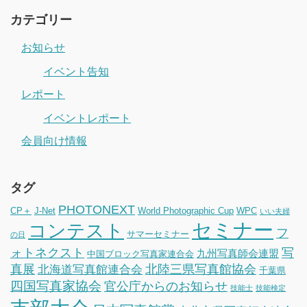
カテゴリー
お知らせ
イベント告知
レポート
イベントレポート
会員向け情報
タグ
PHOTONEXT
CP＋
J-Net
World Photographic Cup
WPC
いい夫婦
セミナー
コンテスト
フ
サマーセミナー
の日
ォトネクスト
写
九州写真師会連盟
中国ブロック写真家連合会
真展
北陸三県写真館協会
北海道写真館連合会
千葉県
四国写真家協会
官公庁からのお知らせ
技能士
技能検定