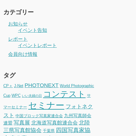
カテゴリー
お知らせ
イベント告知
レポート
イベントレポート
会員向け情報
タグ
PHOTONEXT
CP＋
J-Net
World Photographic
コンテスト
Cup
WPC
サ
いい夫婦の日
セミナー
フォトネク
マーセミナー
スト
九州写真師会
中国ブロック写真家連合会
写真展
北陸
北海道写真館連合会
連盟
四国写真家協
三県写真館協会
千葉県