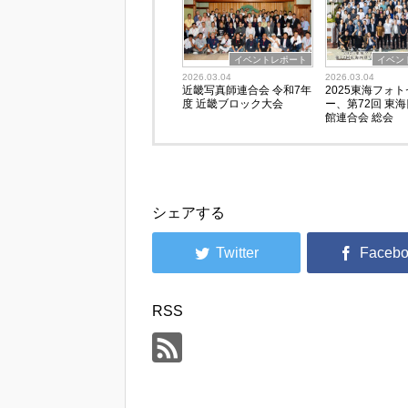
イベントレポート
イベン
2026.03.04
2026.03.04
近畿写真師連合会 令和7年
2025東海フォ
度 近畿ブロック大会
ー、第72回 東
館連合会 総会
シェアする
RSS