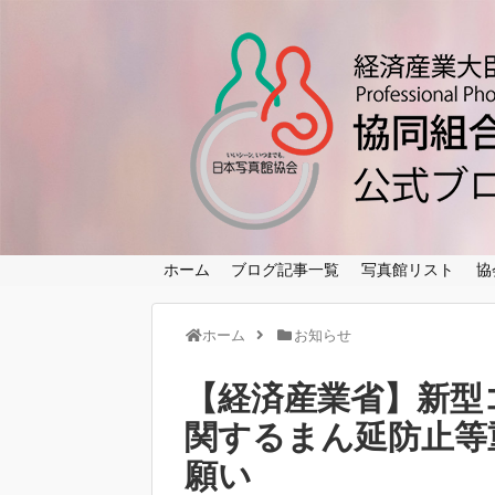
ホーム
ブログ記事一覧
写真館リスト
協
ホーム
お知らせ
【経済産業省】新型
関するまん延防止等
願い