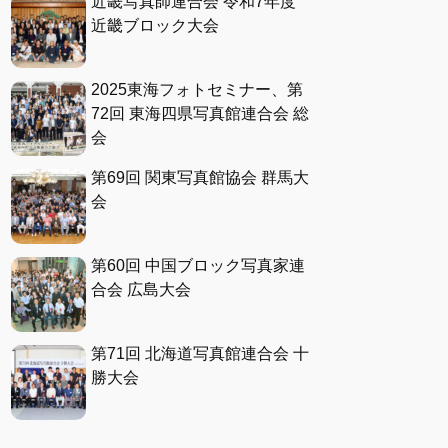
近畿写真師連合会 令和7年度
近畿ブロック大会
2025東海フォトセミナー、第
72回 東海四県写真館連合会 総
会
第69回 関東写真館協会 群馬大
会
第60回 中国ブロック写真家連
合会 広島大会
第71回 北海道写真館連合会 十
勝大会