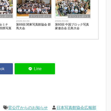
トレポート
イベントレポート
イベントレポート
2026.03.04
2026.03.04
トセミナ
第69回 関東写真館協会 群
第60回 中国ブロック写真
海四県写真
馬大会
家連合会 広島大会
官公庁からのお知らせ
日本写真館協会広報部