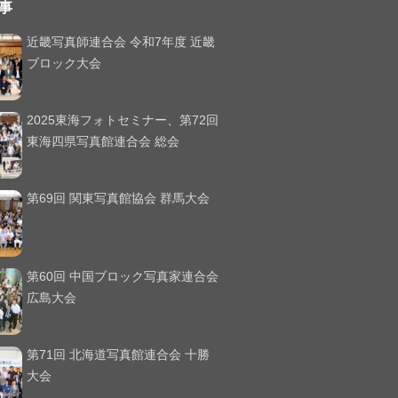
事
近畿写真師連合会 令和7年度 近畿
ブロック大会
2025東海フォトセミナー、第72回
東海四県写真館連合会 総会
第69回 関東写真館協会 群馬大会
第60回 中国ブロック写真家連合会
広島大会
第71回 北海道写真館連合会 十勝
大会