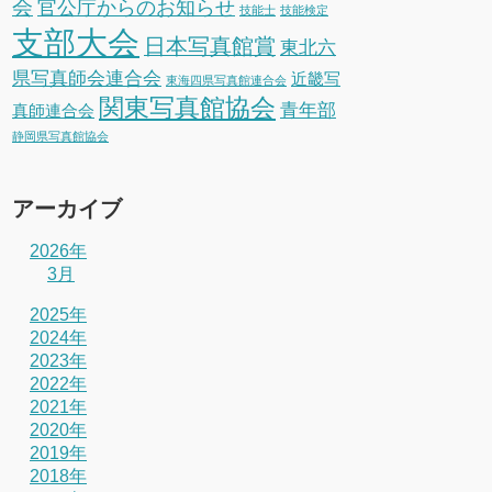
会
官公庁からのお知らせ
技能士
技能検定
支部大会
日本写真館賞
東北六
県写真師会連合会
近畿写
東海四県写真館連合会
関東写真館協会
青年部
真師連合会
静岡県写真館協会
アーカイブ
2026年
3月
2025年
2024年
2023年
2022年
2021年
2020年
2019年
2018年