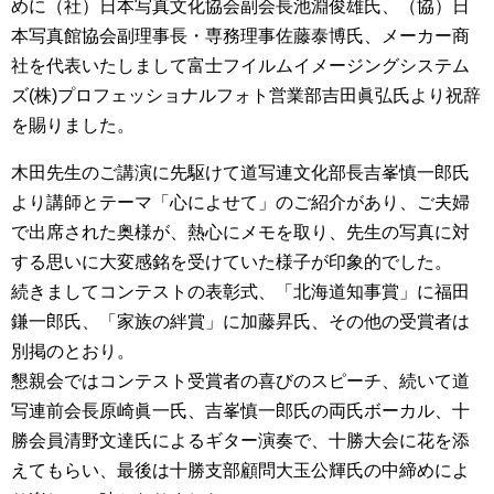
めに（社）日本写真文化協会副会長池淵俊雄氏、（協）日
本写真館協会副理事長・専務理事佐藤泰博氏、メーカー商
社を代表いたしまして富士フイルムイメージングシステム
ズ(株)プロフェッショナルフォト営業部吉田眞弘氏より祝辞
を賜りました。
木田先生のご講演に先駆けて道写連文化部長吉峯慎一郎氏
より講師とテーマ「心によせて」のご紹介があり、ご夫婦
で出席された奥様が、熱心にメモを取り、先生の写真に対
する思いに大変感銘を受けていた様子が印象的でした。
続きましてコンテストの表彰式、「北海道知事賞」に福田
鎌一郎氏、「家族の絆賞」に加藤昇氏、その他の受賞者は
別掲のとおり。
懇親会ではコンテスト受賞者の喜びのスピーチ、続いて道
写連前会長原崎眞一氏、吉峯慎一郎氏の両氏ボーカル、十
勝会員清野文達氏によるギター演奏で、十勝大会に花を添
えてもらい、最後は十勝支部顧問大玉公輝氏の中締めによ