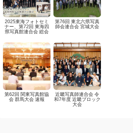
2025東海フォトセミ
第76回 東北六県写真
ナー、第72回 東海四
師会連合会 宮城大会
県写真館連合会 総会
第62回 関東写真館協
近畿写真師連合会 令
会 群馬大会 速報
和7年度 近畿ブロック
大会