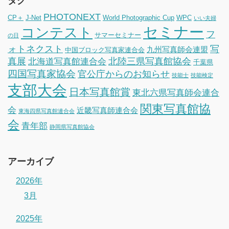
タグ
PHOTONEXT
CP＋
J-Net
World Photographic Cup
WPC
いい夫婦
セミナー
コンテスト
フ
サマーセミナー
の日
ォトネクスト
写
九州写真師会連盟
中国ブロック写真家連合会
真展
北陸三県写真館協会
北海道写真館連合会
千葉県
四国写真家協会
官公庁からのお知らせ
技能士
技能検定
支部大会
日本写真館賞
東北六県写真師会連合
関東写真館協
会
近畿写真師連合会
東海四県写真館連合会
会
青年部
静岡県写真館協会
アーカイブ
2026年
3月
2025年