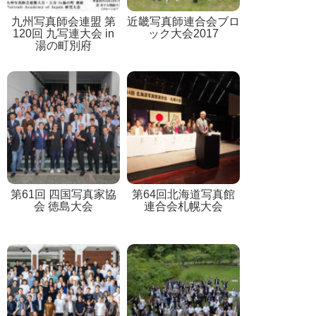
九州写真師会連盟 第
近畿写真師連合会ブロ
120回 九写連大会 in
ック大会2017
湯の町別府
第61回 四国写真家協
第64回北海道写真館
会 徳島大会
連合会札幌大会