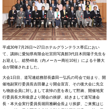
平成30年7月26日〜27日ホテルグランテラス帯広におい
て、講師に愛知県有限会社宮田写真館3代目木田陽子先生を
お迎えし、総勢48名（内メーカー商社10社）による十勝大
会が開催されました。
大会1日目、道写連総務部長森田一弘氏の司会で始まり、開
催地副実行委員長吉田馨より開会宣言、その後大会に先立
ち物故会員に対しまして哀悼の意を表して黙祷、開催地実
行委員長大和俊彦より開会の挨拶、続きまして道写連会
長・本大会実行委員長堀田雅嗣会長より挨拶、ご来賓はじ