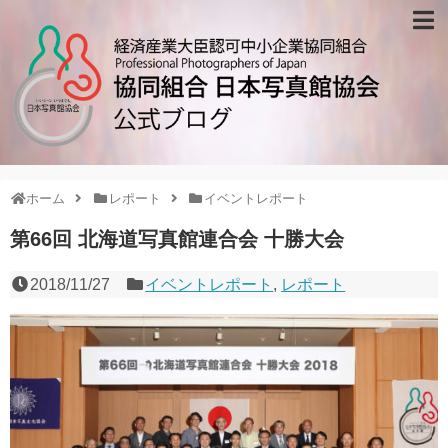
ホーム
ブログ記事一覧
写真館リスト
協会について
ホーム
レポート
イベントレポート
第66回 北海道写真館連合会 十勝大会
会報
プライバシーポリシー
2018/11/27
イベントレポート
,
レポート
お問い合わせ