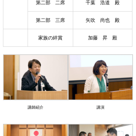
第二部 二席
千葉 浩道 殿
第二部 三席
矢吹 尚也 殿
家族の絆賞
加藤 昇 殿
講師紹介
講演